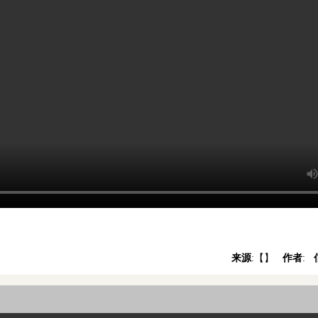
来源
:【
】
作者
: