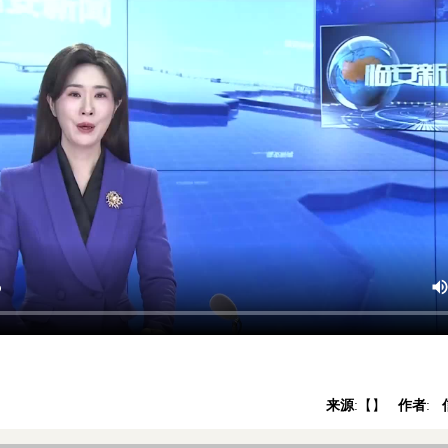
来源
:【
】
作者
: