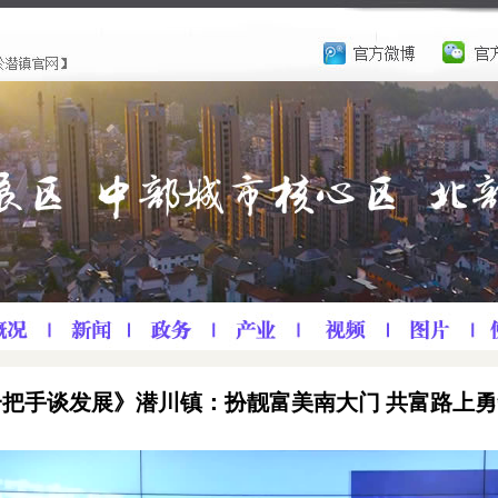
一把手谈发展》潜川镇：扮靓富美南大门 共富路上勇