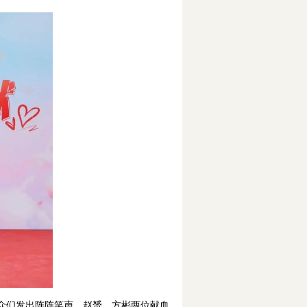
众们发出阵阵笑声，赵赟、方彬两位献血