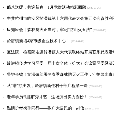
·
腊八送暖，共迎新春—1月党群活动精彩回顾
(2026-01-26)
·
中共杭州市临安区於潜镇第十六届代表大会第五次会议胜利
·
应知应会丨森林防火正当时，牢记“防山火五法”
(2026-01-19)
·
於潜镇新增4家市级企业技术中心！
(2026-01-19)
·
区法院、检察院走进於潜镇人大代表联络站开展联系代表活
·
於潜镇传达学习区委一届十次全体（扩大）会议暨区委经济
·
警钟长鸣！於潜镇部署冬春季森林防灭火工作，守护绿水青
·
从“潜”航出发，於潜镇新任村干部启程第一课
(2026-01-09)
·
老年学员“组团”秀才艺，这场演出实力圈粉！
(2026-01-05)
·
温情护考携手同行——致广大居民的一封信
(2026-01-04)