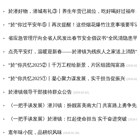
·
於潜好物，潜城有礼③丨养生年货已就位，吃好喝好过福年
(
·
“於”你过平安年⑤丨再次提醒！这些烟花爆竹注意事项要牢
·
省应急管理厅向全省人民发出春节安全倡议书“全民清隐患平
·
点亮平安灯，温暖迎新春——於潜镇为残疾人之家送上消防“
·
“於”你共忆2025②丨千万工程绘新景，片区组团闯富路
(2026-02
·
“於”你共忆2025①丨凝心聚力谋发展，实干担当促振兴
(2026-02
·
於潜镇领导干部接待群众公告
(2026-02-02)
·
《一把手谈发展》潜川镇：扮靓富美南大门 共富路上勇争先
·
《一把手谈发展》於潜镇：扛起使命担当 实干奋进突破
(2026-0
·
逛年味小院，品耕织风味
(2026-01-26)