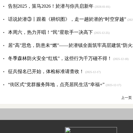
·
告别2025，策马2026！於潜与你共启新年
(2026-01-01)
·
话说於潜③丨跟着《耕织图》，走一趟於潜的“时空穿越”
(202
·
本周六，热力开唱！“民”星歌手一决高下
(2025-12-25)
·
居“高”思危，防患未“燃”——於潜镇全面筑牢高层建筑“防火
·
冬季森林防火安全“红线”，这些行为千万碰不得！
(2025-12-18)
·
征兵报名已开始，体检标准请查收！
(2025-12-17)
·
“街区式”党群服务阵地，点亮居民生活“幸福+”
(2025-12-17)
上一页